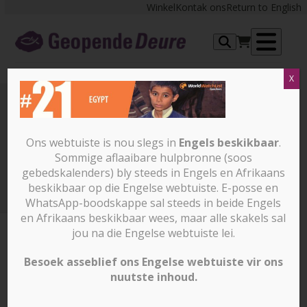
Skip
Winkel
Kontak ons
Return to English
to
content
Op
X
me
ImageHandler-1
Ons webtuiste is nou slegs in
Engels beskikbaar
.
Sommige aflaaibare hulpbronne (soos
Kan jy hierdie 10 lande volgens hul toeriste-attraksies
gebedskalenders) bly steeds in Engels en Afrikaans
identifiseer?
ImageHandler-1
beskikbaar op die Engelse webtuiste. E-posse en
WhatsApp-boodskappe sal steeds in beide Engels
en Afrikaans beskikbaar wees, maar alle skakels sal
jou na die Engelse webtuiste lei.
Besoek asseblief ons Engelse webtuiste vir ons
nuutste inhoud.