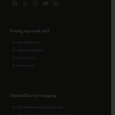
Facebook
X
Instagram
YouTube
LinkedIn
Vinnig op soek na?
Gereelde Vrae
Gebedskalender
Kontak Ons
Kontak ons
Christelike Vervolging
Christelike Vervolging Vandag
Wêreldwaarnemingslys Tendense