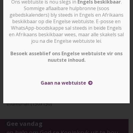
Ons webtuiste is nou slegs in
Engels beskikbaar
.
Sommige aflaaibare hulpbronne (soos
gebedskalenders) bly steeds in Engels en Afrikaans
beskikbaar op die Engelse webtuiste. E-posse en
WhatsApp-boodskappe sal steeds in beide Engels
en Afrikaans beskikbaar wees, maar alle skakels sal
jou na die Engelse webtuiste lei.
Besoek asseblief ons Engelse webtuiste vir ons
nuutste inhoud.
Gaan na webtuiste
Downloads
:
full (500x500)
|
medium (300x300)
|
thumbnail (150x150)
Gee vandag
en help om God se Koninkryk uit te bou