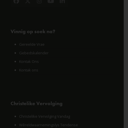
Facebook
X
Instagram
YouTube
LinkedIn
Vinnig op soek na?
Gereelde Vrae
Gebedskalender
Kontak Ons
Kontak ons
Christelike Vervolging
Christelike Vervolging Vandag
Wêreldwaarnemingslys Tendense