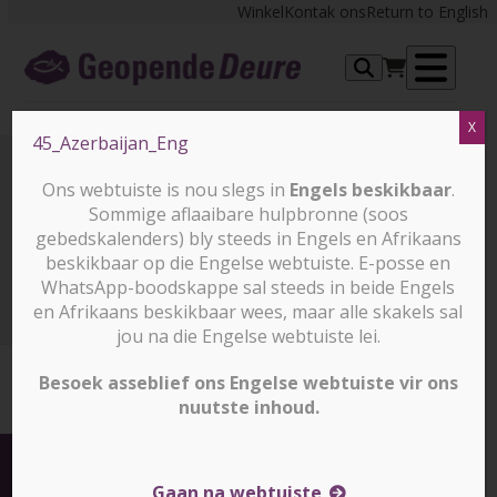
Skip
Winkel
Kontak ons
Return to English
to
content
Op
X
me
45_Azerbaijan_Eng
Ons webtuiste is nou slegs in
Engels beskikbaar
.
45_Azerbaijan_Eng
Sommige aflaaibare hulpbronne (soos
gebedskalenders) bly steeds in Engels en Afrikaans
beskikbaar op die Engelse webtuiste. E-posse en
Kan jy hierdie 10 lande volgens hul toeriste-attraksies
WhatsApp-boodskappe sal steeds in beide Engels
identifiseer?
45_Azerbaijan_Eng
en Afrikaans beskikbaar wees, maar alle skakels sal
jou na die Engelse webtuiste lei.
Besoek asseblief ons Engelse webtuiste vir ons
nuutste inhoud.
Gee vandag
en help om God se Koninkryk uit te bou
Gaan na webtuiste