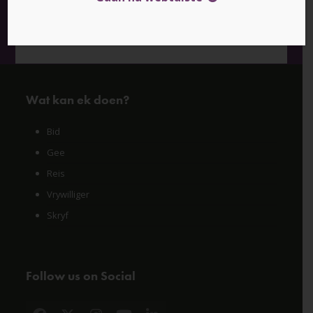
Skenk nou
Wat kan ek doen?
Bid
Gee
Reis
Vrywilliger
Skryf
Follow us on Social