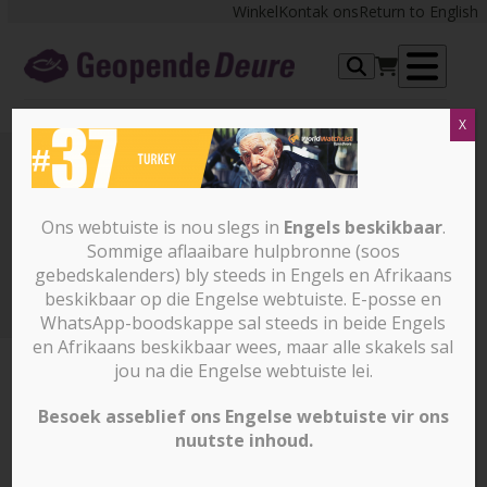
Skip
Winkel
Kontak ons
Return to English
to
content
Op
X
me
37 – Turkey
Ons webtuiste is nou slegs in
Engels beskikbaar
.
Sommige aflaaibare hulpbronne (soos
Kan jy hierdie 10 lande volgens hul toeriste-attraksies
gebedskalenders) bly steeds in Engels en Afrikaans
identifiseer?
37 – Turkey
beskikbaar op die Engelse webtuiste. E-posse en
WhatsApp-boodskappe sal steeds in beide Engels
en Afrikaans beskikbaar wees, maar alle skakels sal
jou na die Engelse webtuiste lei.
Besoek asseblief ons Engelse webtuiste vir ons
nuutste inhoud.