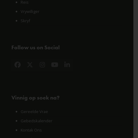
Reis
Vrywilliger
Skryf
Follow us on Social
Facebook
X
Instagram
YouTube
LinkedIn
Vinnig op soek na?
Gereelde Vrae
Gebedskalender
Kontak Ons