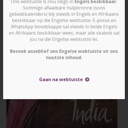
Ons webtuiste is nou slegs in
Engels beskikbaar
.
Sommige aflaaibare hulpbronne (soos
gebedskalenders) bly steeds in Engels en Afrikaans
beskikbaar op die Engelse webtuiste. E-posse en
WhatsApp-boodskappe sal steeds in beide Engels
en Afrikaans beskikbaar wees, maar alle skakels sal
jou na die Engelse webtuiste lei.
Besoek asseblief ons Engelse webtuiste vir ons
nuutste inhoud.
Gaan na webtuiste