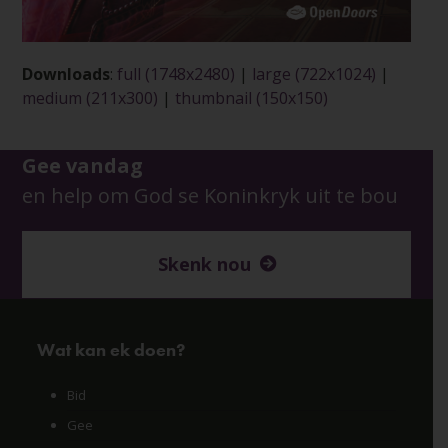
Downloads
:
full (1748x2480)
|
large (722x1024)
|
medium (211x300)
|
thumbnail (150x150)
Gee vandag
en help om God se Koninkryk uit te bou
Skenk nou
Wat kan ek doen?
Bid
Gee