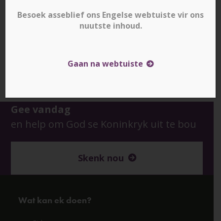
Besoek asseblief ons Engelse webtuiste vir ons
nuutste inhoud.
Gaan na webtuiste
Downloads
:
full (1000x500)
|
large (980x490)
|
medium (300x150)
|
thumbnail (150x150)
Gee vandag
en help om God se Koninkryk uit te bou
Skenk nou
Wat kan ek doen?