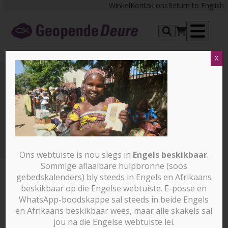
Skip
Winkel
Kontak ons
Return to English
to
content
Op
X
me
BIBLES_CAMEROON
How much is a Bible worth in Cameroon? (slegs in
Engels beskikbaar)
BIBLES_CAMEROON
Ons webtuiste is nou slegs in
Engels beskikbaar
.
Sommige aflaaibare hulpbronne (soos
gebedskalenders) bly steeds in Engels en Afrikaans
beskikbaar op die Engelse webtuiste. E-posse en
WhatsApp-boodskappe sal steeds in beide Engels
en Afrikaans beskikbaar wees, maar alle skakels sal
jou na die Engelse webtuiste lei.