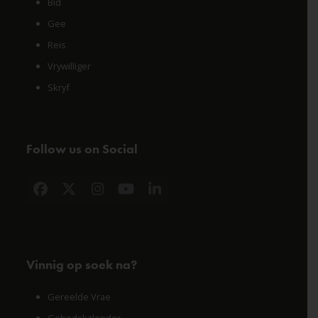
Bid
Gee
Reis
Vrywilliger
Skryf
Follow us on Social
Facebook
X
Instagram
YouTube
LinkedIn
Vinnig op soek na?
Gereelde Vrae