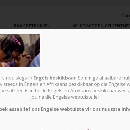
STA
RAAK BETROKKE
VELDTOGTE EN GELEENTHE
GW_MR
is nou slegs in
Engels beskikbaar
. Sommige aflaaibare hu
y steeds in Engels en Afrikaans beskikbaar op die Engelse w
sal steeds in beide Engels en Afrikaans beskikbaar wees, 
jou na die Engelse webtuiste lei.
oek asseblief ons Engelse webtuiste vir ons nuutste inh