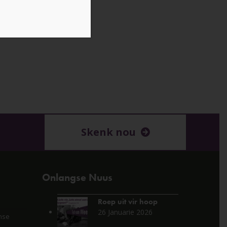
Skenk nou
Onlangse Nuus
Roep uit vir hoop
26 Januarie 2026
nse