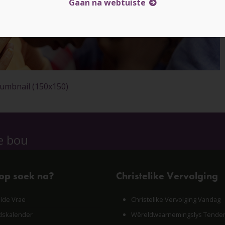
Gaan na webtuiste
umbnail (150x150)
e bou
 op soek na?
Christelike Vervolging
lde Vrae
Christelike Vervolging Vandag
skalender
Wêreldwaarnemingslys Tende