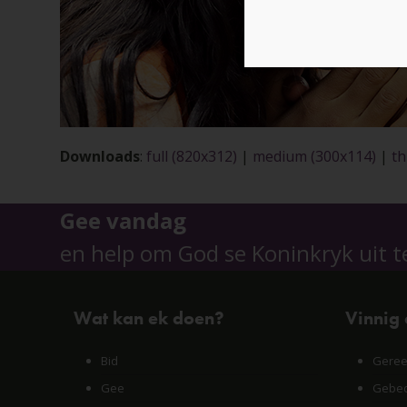
Downloads
:
full (820x312)
|
medium (300x114)
|
th
Gee vandag
en help om God se Koninkryk uit t
Wat kan ek doen?
Vinnig
Bid
Geree
Gee
Gebed