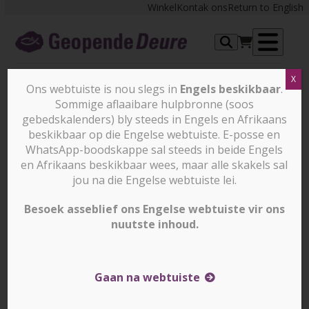
Skip
Winkel
Kontak ons
Return to English
to
content
Op
X
me
Ons webtuiste is nou slegs in
Engels beskikbaar
.
Sommige aflaaibare hulpbronne (soos
Hef jou broers en susters op in
gebedskalenders) bly steeds in Engels en Afrikaans
gebed
beskikbaar op die Engelse webtuiste. E-posse en
WhatsApp-boodskappe sal steeds in beide Engels
en Afrikaans beskikbaar wees, maar alle skakels sal
jou na die Engelse webtuiste lei.
Besoek asseblief ons Engelse webtuiste vir ons
nuutste inhoud.
Gaan na webtuiste