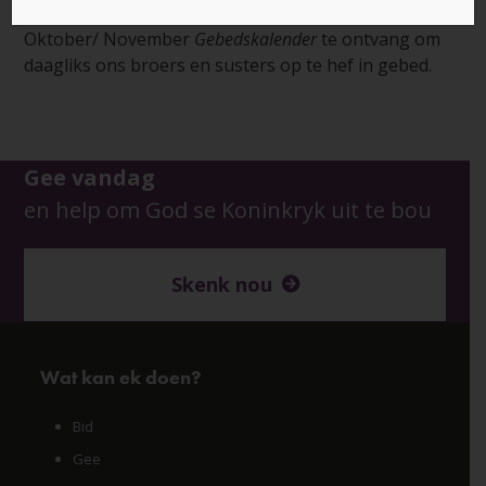
Voltooi asseblief die onderstaande vorm om
Oktober/ November
Gebedskalender
te ontvang om
daagliks ons broers en susters op te hef in gebed.
Gee vandag
en help om God se Koninkryk uit te bou
Skenk nou
Wat kan ek doen?
Bid
Gee