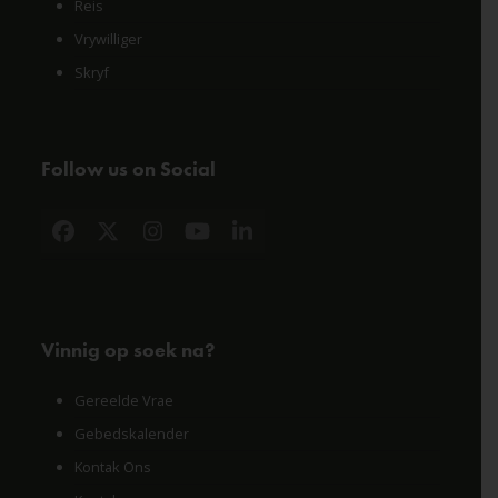
Reis
Vrywilliger
Skryf
Follow us on Social
Facebook
X
Instagram
YouTube
LinkedIn
Vinnig op soek na?
Gereelde Vrae
Gebedskalender
Kontak Ons