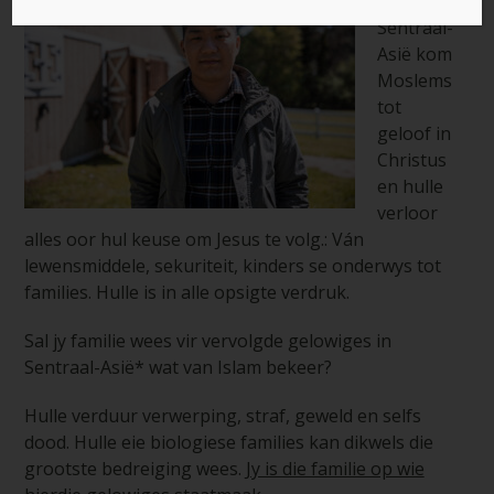
Regoor
Sentraal-
Asië kom
Moslems
tot
geloof in
Christus
en hulle
verloor
alles oor hul keuse om Jesus te volg.: Ván
lewensmiddele, sekuriteit, kinders se onderwys tot
families. Hulle is in alle opsigte verdruk.
Sal jy familie wees vir vervolgde gelowiges in
Sentraal-Asië* wat van Islam bekeer?
Hulle verduur verwerping, straf, geweld en selfs
dood. Hulle eie biologiese families kan dikwels die
grootste bedreiging wees.
Jy is die familie op wie