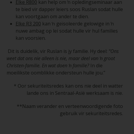
Elke R800
kan help om ŉ opledingseminaar aan
te bied vir dapper leiers soos Ruslan sodat hulle
kan voortgaan om ander te dien.
Elke R3 200
kan ŉ geïsoleerde gelowige in ŉ
nuwe ambag op lei sodat hulle vir hul families
kan voorsien.
Dit is duidelik, vir Ruslan is jy familie. Hy deel:
“Ons
weet dat ons nie alleen is nie, maar deel van ŉ groot
Christen-familie. En wat doen ŉ familie?
In die
moeilikste oomblikke ondersteun hulle jou.”
* Oor sekuriteitsredes kan ons nie deel in watter
lande ons in Sentraal-Asië werksaam is nie.
**Naam verander en verteenwoordigende foto
gebruik vir sekuriteitsredes.