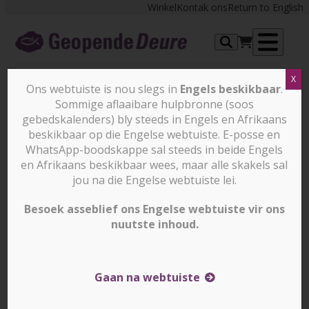
Skip
Winkel
Kontak ons
Return to English
to
content
Op
X
me
Ons webtuiste is nou slegs in
Engels beskikbaar
.
Sommige aflaaibare hulpbronne (soos
Om Jesus in Sentraal-Asië te
gebedskalenders) bly steeds in Engels en Afrikaans
beskikbaar op die Engelse webtuiste. E-posse en
kies beteken om alles te
WhatsApp-boodskappe sal steeds in beide Engels
verloor – selfs jou familie!
en Afrikaans beskikbaar wees, maar alle skakels sal
jou na die Engelse webtuiste lei.
Besoek asseblief ons Engelse webtuiste vir ons
“In alles word ons verdruk, maar ons is nie
nuutste inhoud.
terneergedruk nie; ons is oor raad verleë, maar nie
radeloos nie; ons word vervolg, maar nie deur God
verlaat nie, op die grond neergegooi, maar nie vernietig
Gaan na webtuiste
nie.” (2 Kor. 4:8-9)