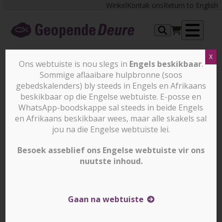
Skip
Winkel
Kontak ons
Return to English
to
content
Op
X
me
Ons webtuiste is nou slegs in
Engels beskikbaar
.
Sommige aflaaibare hulpbronne (soos
Ondersteuning vandag vir ons
gebedskalenders) bly steeds in Engels en Afrikaans
beskikbaar op die Engelse webtuiste. E-posse en
familie in Mosambiek wat
WhatsApp-boodskappe sal steeds in beide Engels
gewelddadig vervolg word.
en Afrikaans beskikbaar wees, maar alle skakels sal
jou na die Engelse webtuiste lei.
Besoek asseblief ons Engelse webtuiste vir ons
Die volle realiteit van wat gelowiges in ons
nuutste inhoud.
buurland verduur het is eenvoudig te boos om selfs
oor te vertel. Een storie wat ons wel kan deel is van
ons suster Lorena*.
Gaan na webtuiste
In 2021, is Lorena se dorpie aangeval deur