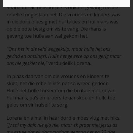
vermoedelike ekstremiste, plaaslik bekend as al-
Shabaab. Die hele dorpie is onkant gevang toe die
rebelle toegeslaan het. Die vrouens en kinders was
in die dorpie besig met hul takies en hul mans was
op die bote besig om vis te vang. Die mans is
gevang toe hulle aan wal gekom het.
“Ons het in die veld weggekuip, maar hulle het ons
gevind en omsingel
.
Hulle het gewere op ons gerig maar
ons nie geskiet nie,”
verduidelik Lorena.
In plaas daarvan om die vrouens en kinders te
skiet, het die rebelle iets net so wreed gedoen.
Hulle het hulle forseer om die brutale moord van
hul mans, pa’s en broers te aanskou en hulle toe
gelos om vir hulself te sorg.
Lorena en almal in haar dorpie moes vlug met niks.
“Jy sal my dalk nie glo nie, maar ek praat met Jesus as
my getuie dat ek daarvandaan gegaan het en 22 dae