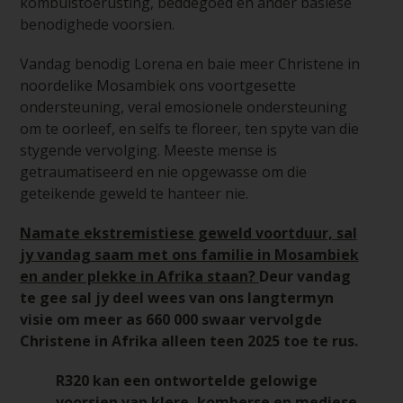
kombuistoerusting, beddegoed en ander basiese
benodighede voorsien.
Vandag benodig Lorena en baie meer Christene in
noordelike Mosambiek ons voortgesette
ondersteuning, veral emosionele ondersteuning
om te oorleef, en selfs te floreer, ten spyte van die
stygende vervolging. Meeste mense is
getraumatiseerd en nie opgewasse om die
geteikende geweld te hanteer nie.
Namate ekstremistiese geweld voortduur, sal
jy vandag saam met ons familie in Mosambiek
en ander plekke in Afrika staan?
Deur vandag
te gee sal jy deel wees van ons langtermyn
visie om meer as 660 000 swaar vervolgde
Christene in Afrika alleen teen 2025 toe te rus.
R320 kan een ontwortelde gelowige
voorsien van klere, komberse en mediese