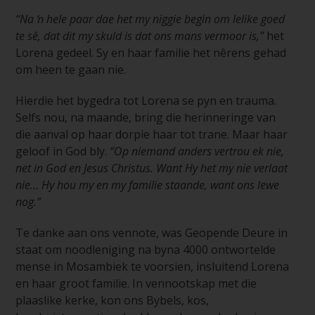
“Na ŉ hele paar dae het my niggie begin om lelike goed
te sê, dat dit my skuld is dat ons mans vermoor is,”
het
Lorena gedeel. Sy en haar familie het nêrens gehad
om heen te gaan nie.
Hierdie het bygedra tot Lorena se pyn en trauma.
Selfs nou, na maande, bring die herinneringe van
die aanval op haar dorpie haar tot trane. Maar haar
geloof in God bly.
“Op niemand anders vertrou ek nie,
net in God en Jesus Christus. Want Hy het my nie verlaat
nie… Hy hou my en my familie staande, want ons lewe
nog.”
Te danke aan ons vennote, was Geopende Deure in
staat om noodleniging na byna 4000 ontwortelde
mense in Mosambiek te voorsien, insluitend Lorena
en haar groot familie. In vennootskap met die
plaaslike kerke, kon ons Bybels, kos,