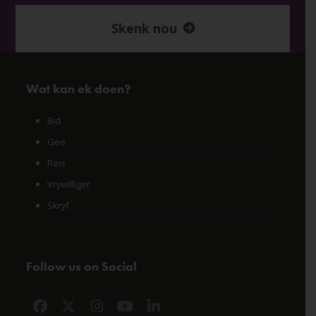
Skenk nou
Wat kan ek doen?
Bid
Gee
Reis
Vrywilliger
Skryf
Follow us on Social
Facebook
X
Instagram
YouTube
LinkedIn