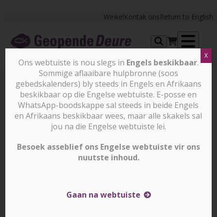
Skip
to
Winkel
Kontak ons
Return to English
content
Op
X
Ons webtuiste is nou slegs in
Engels beskikbaar
.
me
Sommige aflaaibare hulpbronne (soos
gebedskalenders) bly steeds in Engels en Afrikaans
beskikbaar op die Engelse webtuiste. E-posse en
Bring hoop vir Christene in
WhatsApp-boodskappe sal steeds in beide Engels
en Afrikaans beskikbaar wees, maar alle skakels sal
gevaar namate geweld in
jou na die Engelse webtuiste lei.
Besoek asseblief ons Engelse webtuiste vir ons
Afrika styg.
nuutste inhoud.
Bring hoop vir Christene in gevaar namate geweld in
Afrika styg.
Gaan na webtuiste