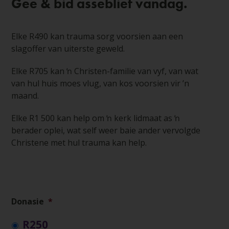
Gee & bid asseblief vandag.
Elke R490 kan trauma sorg voorsien aan een
slagoffer van uiterste geweld.
Elke R705 kan ŉ Christen-familie van vyf, van wat
van hul huis moes vlug, van kos voorsien vir ’n
maand.
Elke R1 500 kan help om ŉ kerk lidmaat as ŉ
berader oplei, wat self weer baie ander vervolgde
Christene met hul trauma kan help.
Donasie
*
R250