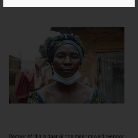
Regoor Afrika is daar al hoe meer geweld teenoor