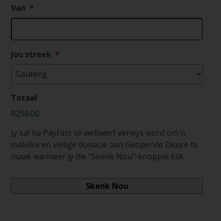
Van
*
Jou streek
*
Totaal
R250.00
Jy sal na PayFast se webwerf verwys word om ŉ
maklike en veilige donasie aan Geopende Deure te
maak wanneer jy die “Skenk Nou”-knoppie klik