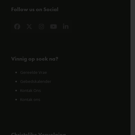
Follow us on Social
Facebook
X
Instagram
YouTube
LinkedIn
Vinnig op soek na?
Gereelde Vrae
Gebedskalender
Kontak Ons
Kontak ons
Christelike Vervolging