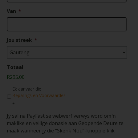
Van
*
Jou streek
*
Totaal
R295.00
Consent
*
Ek aanvaar die
Bepalings en Voorwaardes
*
Jy sal na PayFast se webwerf verwys word om ŉ
maklike en veilige donasie aan Geopende Deure te
maak wanneer jy die “Skenk Nou”-knoppie klik