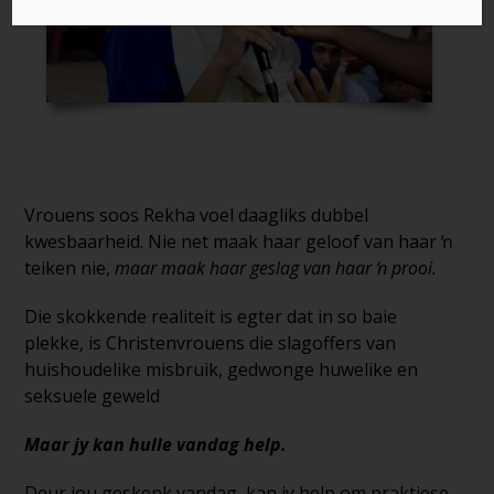
Vrouens soos Rekha voel daagliks dubbel
kwesbaarheid. Nie net maak haar geloof van haar ŉ
teiken nie,
maar maak haar geslag van haar ŉ prooi.
Die skokkende realiteit is egter dat in so baie
plekke, is Christenvrouens die slagoffers van
huishoudelike misbruik, gedwonge huwelike en
seksuele geweld
Maar jy kan hulle vandag help.
Deur jou geskenk vandag, kan jy help om praktiese,