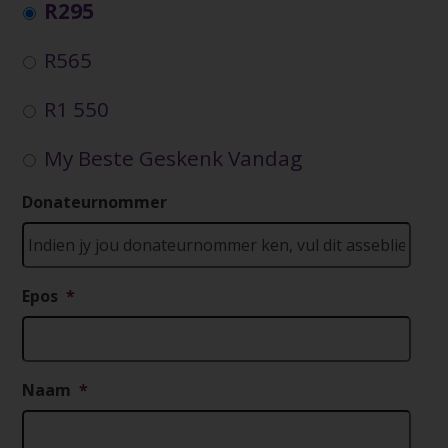
R295
R565
R1 550
My Beste Geskenk Vandag
Donateurnommer
Epos
*
Naam
*