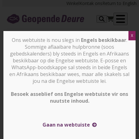
Skip
Winkel
Kontak ons
Return to English
to
content
Op
X
me
Ons webtuiste is nou slegs in
Engels beskikbaar
.
Sommige aflaaibare hulpbronne (soos
gebedskalenders) bly steeds in Engels en Afrikaans
beskikbaar op die Engelse webtuiste. E-posse en
Beskerm Christenvrouens soos
WhatsApp-boodskappe sal steeds in beide Engels
Rekha van hul DUBBELE
en Afrikaans beskikbaar wees, maar alle skakels sal
kwesbaarheid
jou na die Engelse webtuiste lei.
Besoek asseblief ons Engelse webtuiste vir ons
nuutste inhoud.
Gaan na webtuiste