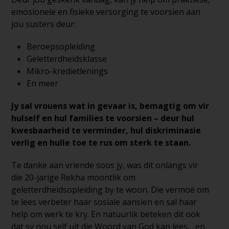
emosionele en fisieke versorging te voorsien aan
jou susters deur:
Beroepsopleiding
Geletterdheidsklasse
Mikro-kredietlenings
En meer
Jy sal vrouens wat in gevaar is, bemagtig om vir
hulself en hul families
te voorsien – deur hul
kwesbaarheid te verminder, hul diskriminasie
verlig en hulle toe te rus om sterk te staan.
Te danke aan vriende soos jy, was dit onlangs vir
die 20-jarige Rekha moontlik om
geletterdheidsopleiding by te woon. Die vermoë om
te lees verbeter haar sosiale aansien en sal haar
help om werk te kry. En natuurlik beteken dit ook
dat sy nou self uit die Woord van God kan lees… en