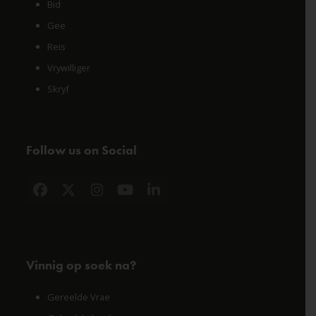
Bid
Gee
Reis
Vrywilliger
Skryf
Follow us on Social
Facebook
X
Instagram
YouTube
LinkedIn
Vinnig op soek na?
Gereelde Vrae