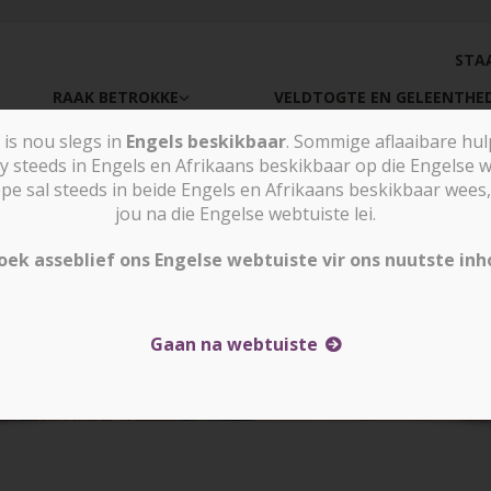
STA
RAAK BETROKKE
VELDTOGTE EN GELEENTHE
is nou slegs in
Engels beskikbaar
. Sommige aflaaibare hu
 waar vervolging die e
y steeds in Engels en Afrikaans beskikbaar op die Engelse w
sal steeds in beide Engels en Afrikaans beskikbaar wees, 
jou na die Engelse webtuiste lei.
oek asseblief ons Engelse webtuiste vir ons nuutste inh
Gaan na webtuiste