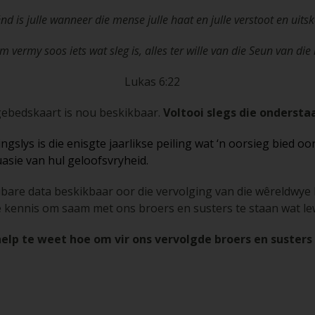
nd is julle wanneer die mense julle haat en julle verstoot en uitsk
m vermy soos iets wat sleg is, alles ter wille van die Seun van die
Lukas 6:22
ebedskaart is nou beskikbaar.
Voltooi slegs die onderstaa
ys is die enisgte jaarlikse peiling wat ‘n oorsieg bied oor
uasie van hul geloofsvryheid.
bare data beskikbaar oor die vervolging van die wêreldwye K
e kennis om saam met ons broers en susters te staan wat le
 help te weet hoe om vir ons vervolgde broers en susters