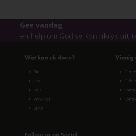
Gee vandag
en help om God se Koninkryk uit t
Wat kan ek doen?
Vinnig
Bid
Geree
Gee
Gebed
Reis
Konta
Vrywilliger
Konta
Skryf
Follow us on Social