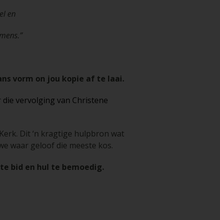
el en
 mens.”
ns vorm on jou kopie af te laai.
 die vervolging van Christene
erk. Dit ‘n kragtige hulpbron wat
we waar geloof die meeste kos.
 te bid en hul te bemoedig.