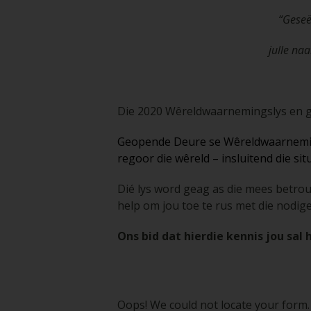
“Geseë
julle naa
Die 2020 Wêreldwaarnemingslys en g
Geopende Deure se Wêreldwaarnemingsl
regoor die wêreld – insluitend die sit
Dié lys word geag as die mees betrou
help om jou toe te rus met die nodig
Ons bid dat hierdie kennis jou sal
Oops! We could not locate your form.