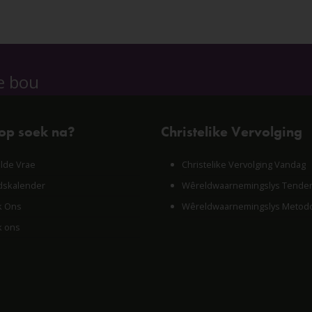
e bou
 op soek na?
Christelike Vervolging
lde Vrae
Christelike Vervolging Vandag
skalender
Wêreldwaarnemingslys Tende
k Ons
Wêreldwaarnemingslys Metodo
k ons