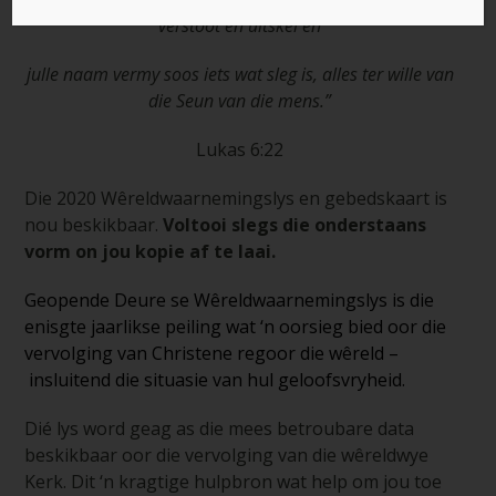
verstoot en uitskel en
julle naam vermy soos iets wat sleg is, alles ter wille van
die Seun van die mens.”
Lukas 6:22
Die 2020 Wêreldwaarnemingslys en gebedskaart is
nou beskikbaar.
Voltooi slegs die onderstaans
vorm on jou kopie af te laai.
Geopende Deure se Wêreldwaarnemingslys is die
enisgte jaarlikse peiling wat ‘n oorsieg bied oor die
vervolging van Christene regoor die wêreld –
insluitend die situasie van hul geloofsvryheid.
Dié lys word geag as die mees betroubare data
beskikbaar oor die vervolging van die wêreldwye
Kerk. Dit ‘n kragtige hulpbron wat help om jou toe