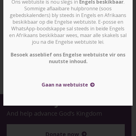
Ons webtuiste is nou slegs in
Engels beskikbaar
.
Sommige aflaaibare hulpbronne (soos
gebedskalenders) bly steeds in Engels en Afrikaans
beskikbaar op die Engelse webtuiste. E-posse en
WhatsApp-boodskappe sal steeds in beide Engels
en Afrikaans beskikbaar wees, maar alle skakels sal
jou na die Engelse webtuiste lei.
Besoek asseblief ons Engelse webtuiste vir ons
nuutste inhoud.
Downloads
:
full (500x500)
|
medium (300x300)
|
thumbnail (150x150)
Gaan na webtuiste
Give today
And help advance God’s Kingdom
Donate now