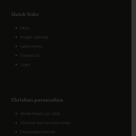
Quick links
FAQs
Prayer calendar
Latest news
Contact us
Login
Christian persecution
World Watch List 2026
Christian persecution today
Persecution trends