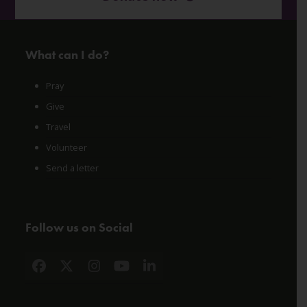
What can I do?
Pray
Give
Travel
Volunteer
Send a letter
Follow us on Social
Facebook
X
Instagram
YouTube
LinkedIn