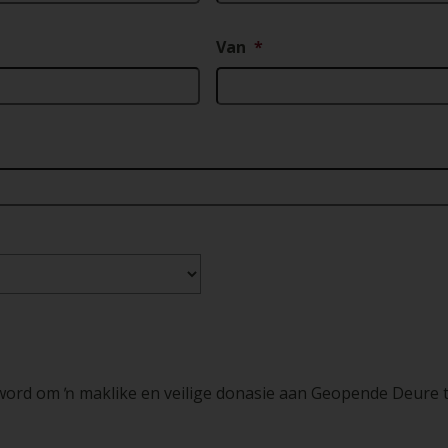
Van
*
 word om ŉ maklike en veilige donasie aan Geopende Deure 