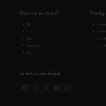
Wat kan ek doen?
Vinnig
Bid
Geree
Gee
Gebed
Reis
Konta
Vrywilliger
Konta
Skryf
Follow us on Social
Facebook
X
Instagram
YouTube
LinkedIn