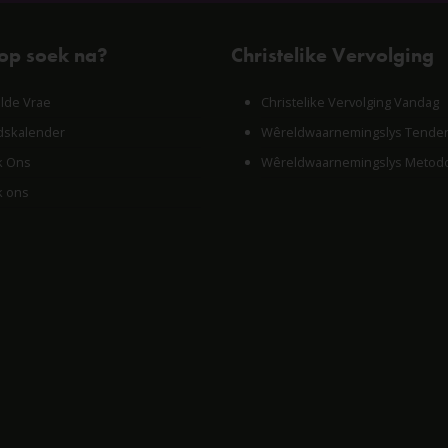
 op soek na?
Christelike Vervolging
lde Vrae
Christelike Vervolging Vandag
skalender
Wêreldwaarnemingslys Tende
k Ons
Wêreldwaarnemingslys Metodo
k ons