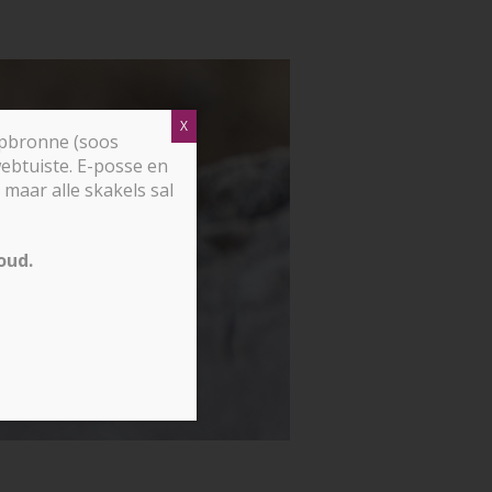
X
lpbronne (soos
ebtuiste. E-posse en
maar alle skakels sal
oud.