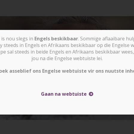
is nou slegs in
Engels beskikbaar
. Sommige aflaaibare hu
y steeds in Engels en Afrikaans beskikbaar op die Engelse w
sal steeds in beide Engels en Afrikaans beskikbaar wees, 
jou na die Engelse webtuiste lei.
oek asseblief ons Engelse webtuiste vir ons nuutste inh
Gaan na webtuiste