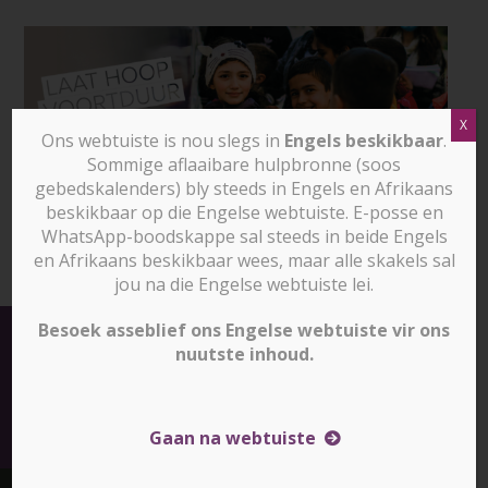
Skip
to
content
X
Ons webtuiste is nou slegs in
Engels beskikbaar
.
Sommige aflaaibare hulpbronne (soos
gebedskalenders) bly steeds in Engels en Afrikaans
beskikbaar op die Engelse webtuiste. E-posse en
WhatsApp-boodskappe sal steeds in beide Engels
en Afrikaans beskikbaar wees, maar alle skakels sal
jou na die Engelse webtuiste lei.
Gee vandag
Besoek asseblief ons Engelse webtuiste vir ons
en help om God se Koninkryk uit te bou
nuutste inhoud.
Skenk nou
Gaan na webtuiste