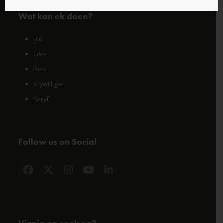
Wat kan ek doen?
Bid
Gee
Reis
Vrywilliger
Skryf
Follow us on Social
Facebook
X
Instagram
YouTube
LinkedIn
Vinnig op soek na?