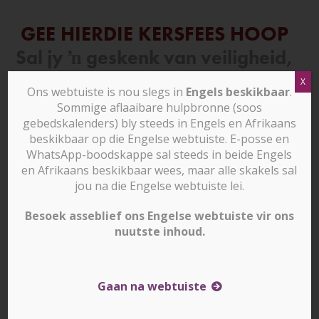
Skip
to
GEE HIERDIE KERSFEES HOOP
content
Sal jy ŉ geskenk van veiligheid,
onderrig en ŉ toekoms aan
X
Ons webtuiste is nou slegs in
Engels beskikbaar
.
kinders in vervolgde gesinne
Sommige aflaaibare hulpbronne (soos
gebedskalenders) bly steeds in Engels en Afrikaans
gee?
beskikbaar op die Engelse webtuiste. E-posse en
WhatsApp-boodskappe sal steeds in beide Engels
en Afrikaans beskikbaar wees, maar alle skakels sal
jou na die Engelse webtuiste lei.
Valentina sal vir Kersfees by die huis wees. Maar dit
is te gevaarlik om te bly… Haar pa is ŉ kerkleier, so
Besoek asseblief ons Engelse webtuiste vir ons
nuutste inhoud.
die 15-jarige Valentina is ŉ teiken vir vervolging.
Colombiaanse guerrilla-groepe wil haar werf. Sy
het al dreigemente van aanranding, ontvoering en
selfs verkragting ontvang.
Gaan na webtuiste
Vervolging is swaar en isolerend vir kinders soos