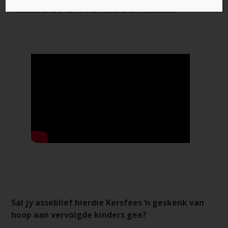
Valentina. Dit vorm hul lewens en toekoms.
Sal jy asseblief hierdie Kersfees ŉ geskenk van
hoop aan vervolgde kinders gee?