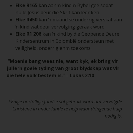
Elke R165
kan aan ŉ kind ŉ Bybel gee sodat
hulle Jesus deur die Skrif kan leer ken.
Elke R450
kan ŉ maand se onderrig verskaf aan
ŉ kind wat deur vervolging geraak word.
Elke R1 206
kan ŉ kind by die Geopende Deure
Kindersentrum in Colombië ondersteun met
veiligheid, onderrig en ŉ toekoms.
“Moenie bang wees nie, want kyk, ek bring vir
julle ‘n goeie tyding van groot blydskap wat vir
die hele volk bestem is.” – Lukas 2:10
*Enige oortollige fondse sal gebruik word om vervolgde
Christene in ander lande te help waar dringende hulp
nodig is.