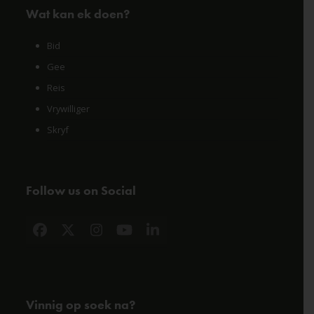
Wat kan ek doen?
Bid
Gee
Reis
Vrywilliger
Skryf
Follow us on Social
Facebook
X
Instagram
YouTube
LinkedIn
Vinnig op soek na?