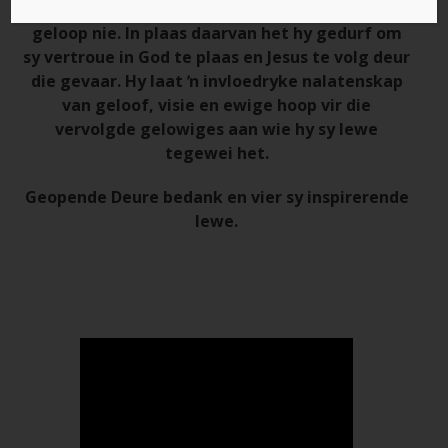
Geopende Deure, het verseker nie op sy tone
geloop nie. In plaas daarvan het hy gedurf om
sy vertroue in God te plaas en Jesus te volg deur
die gevaar. Hy laat ŉ invloedryke nalatenskap
van geloof, visie en ewige hoop vir die
vervolgde gelowiges aan wie hy sy lewe
tegewei het.
Geopende Deure bedank en vier sy inspirerende
lewe.